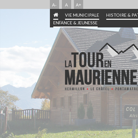
A-
A
A+
VIE MUNICIPALE
HISTOIRE & P
ENFANCE & JEUNESSE
INFORMATIONS PRA
HISTOIRE & PATR
ENFANCE & JEUN
VIE MUNICIPA