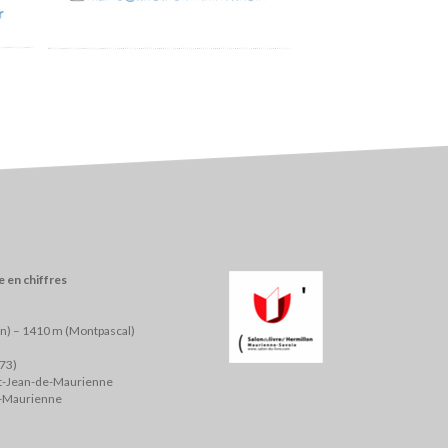
r
 en chiffres
on) – 1410 m (Montpascal)
(73)
nt-Jean-de-Maurienne
e-Maurienne