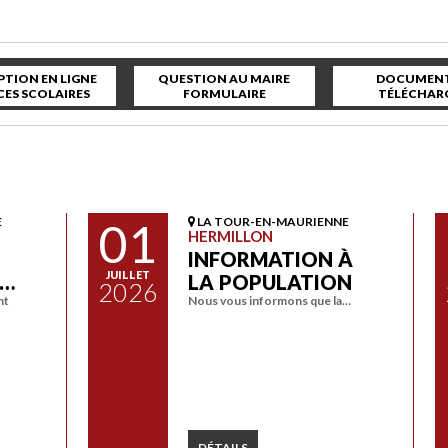
PTION EN LIGNE
QUESTION AU MAIRE
DOCUMENT
CES SCOLAIRES
FORMULAIRE
TÉLÉCHAR
E
01
LA TOUR-EN-MAURIENNE
HERMILLON
INFORMATION À
JUILLET
A…
LA POPULATION
2026
nt
Nous vous informons que la…
DÉTAILS