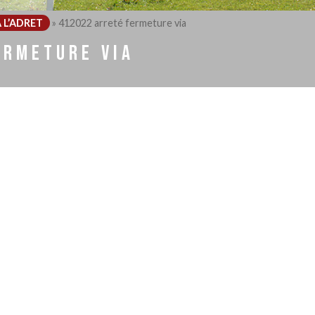
 L’ADRET
»
412022 arreté fermeture via
ERMETURE VIA