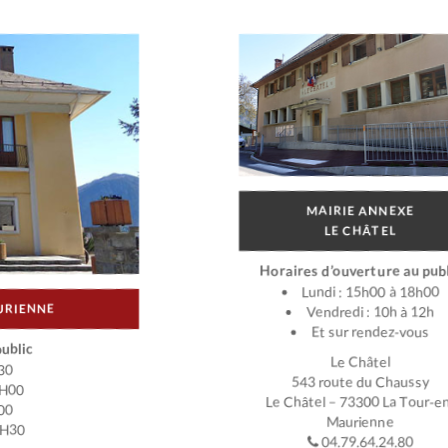
MAIRIE ANNEXE
LE CHÂTEL
Horaires d’ouverture au publ
Lundi : 15h00 à 18h00
URIENNE
Vendredi : 10h à 12h
Et sur rendez-vous
ublic
Le Châtel
30
543 route du Chaussy
2H00
Le Châtel – 73300 La Tour-e
00
Maurienne
7H30
04.79.64.24.80