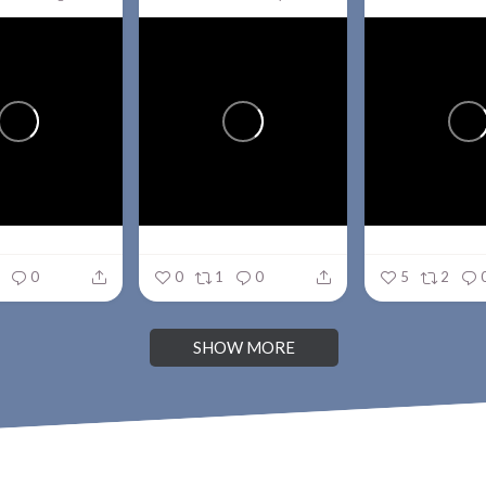
0
0
1
0
5
2
SHOW MORE