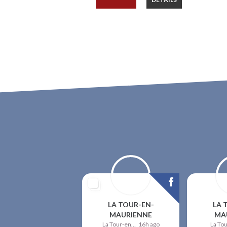
LA TOUR-EN-
LA 
MAURIENNE
MA
La Tour-en-Maurienne
16h ago