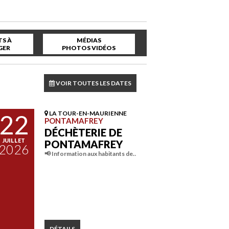
S À
MÉDIAS
GER
PHOTOS VIDÉOS
VOIR TOUTES LES DATES
22
LA TOUR-EN-MAURIENNE
PONTAMAFREY
DÉCHÈTERIE DE
JUILLET
PONTAMAFREY
2026
📢 Information aux habitants de…
DÉTAILS