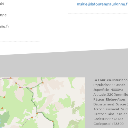
ade
mairie@latourenmaurienne.f
enne
ne.fr
La Tour-en-Maurienne
Population : 1104hab.
Superficie : 4000Ha
Altitude: 520 (hermill
Région : Rhône-Alpes
Département : Savoie 
Arrondissement : Sai
Canton : Saint-Jean-d
Code INSEE : 73135
Code postal : 73300