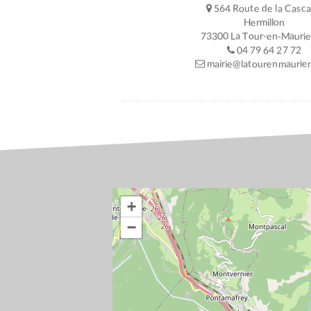
564 Route de la Casc
Hermillon
73300 La Tour-en-Mauri
04 79 64 27 72
mairie@latourenmaurien
+
−