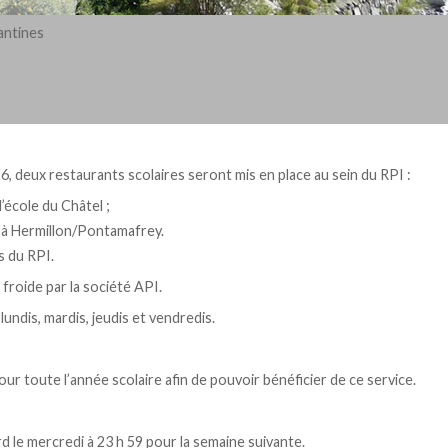
antines
 deux restaurants scolaires seront mis en place au sein du RPI :
l’école du Châtel ;
s à Hermillon/Pontamafrey.
s du RPI.
 froide par la société API.
undis, mardis, jeudis et vendredis.
our toute l’année scolaire afin de pouvoir bénéficier de ce service.
d le mercredi à 23 h 59 pour la semaine suivante.