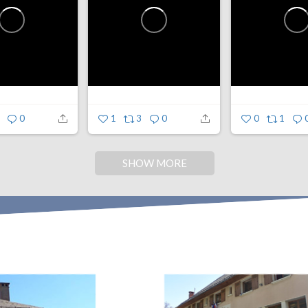
0
1
3
0
0
1
SHOW MORE