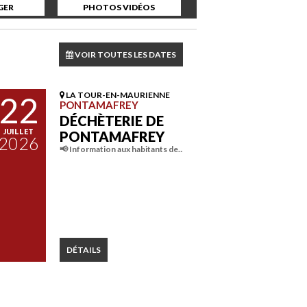
GER
PHOTOS VIDÉOS
VOIR TOUTES LES DATES
22
LA TOUR-EN-MAURIENNE
PONTAMAFREY
DÉCHÈTERIE DE
JUILLET
PONTAMAFREY
2026
📢 Information aux habitants de…
DÉTAILS