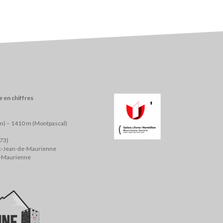
 en chiffres
on) – 1410 m (Montpascal)
(73)
nt-Jean-de-Maurienne
e-Maurienne