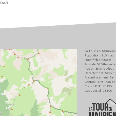
ne.fr
La Tour-en-Maurienne
Population : 1104hab.
Superficie : 4000Ha
Altitude: 520 (hermill
Région : Rhône-Alpes
Département : Savoie 
Arrondissement : Sai
Canton : Saint-Jean-d
Code INSEE : 73135
Code postal : 73300