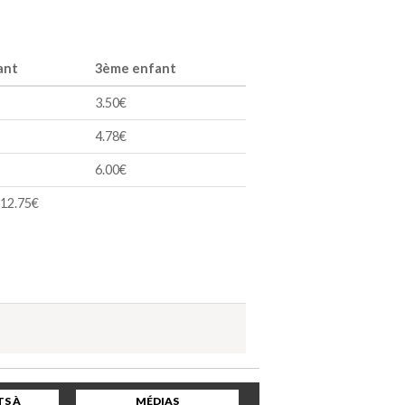
ant
3ème enfant
3.50€
4.78€
6.00€
12.75€
S À
MÉDIAS