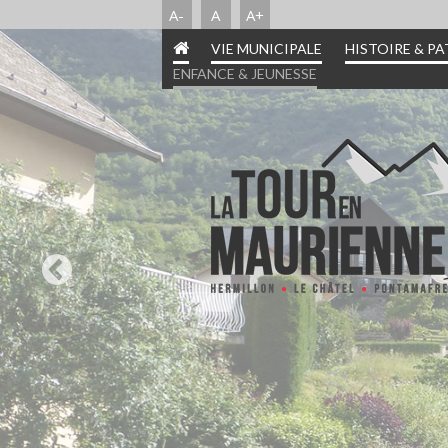
A-
A
A+
VIE MUNICIPALE
HISTOIRE & P
ENFANCE & JEUNESSE
INFORMATIONS PRA
HISTOIRE & PATR
ENFANCE & JEUN
VIE MUNICIPA