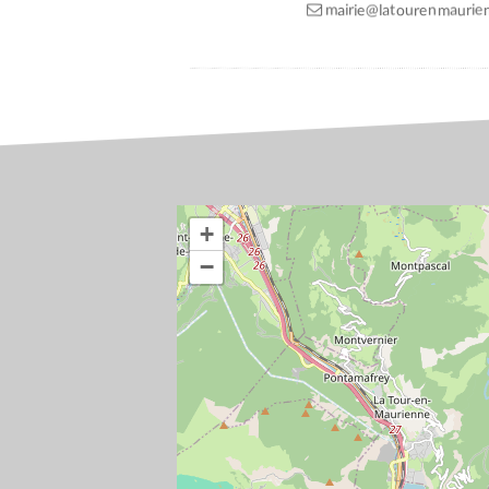
mairie@latourenmaurien
+
−