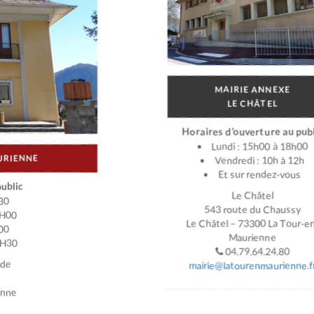
MAIRIE ANNEXE
LE CHÂTEL
Horaires d’ouverture au publ
Lundi : 15h00 à 18h00
URIENNE
Vendredi : 10h à 12h
Et sur rendez-vous
ublic
Le Châtel
30
543 route du Chaussy
2H00
Le Châtel – 73300 La Tour-e
00
Maurienne
7H30
04.79.64.24.80
ade
mairie@latourenmaurienne.f
enne