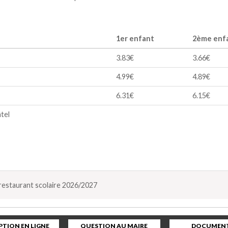
1er enfant
2ème enf
3.83€
3.66€
4.99€
4.89€
6.31€
6.15€
tel
restaurant scolaire 2026/2027
PTION EN LIGNE
QUESTION AU MAIRE
DOCUMENT