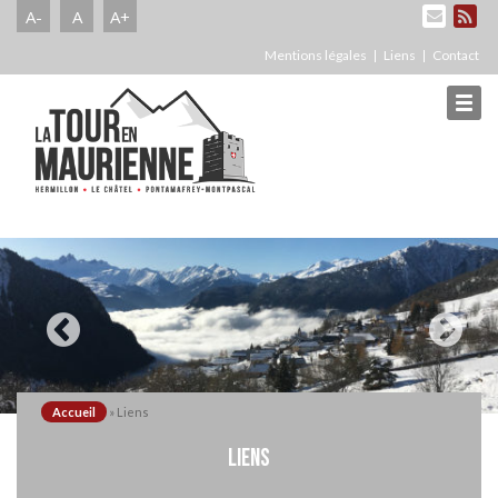
A-
A
A+
Mentions légales
Liens
Contact
Accueil
»
Liens
LIENS