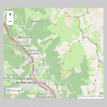
+
−
2 km
1 mi
Leaflet
|
©
OpenStreetMap