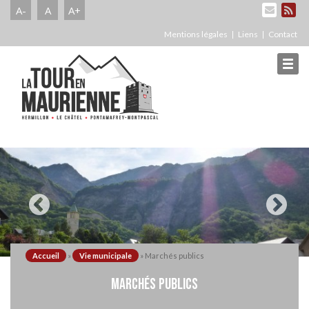
A-
A
A+
Mentions légales
Liens
Contact
Accueil
»
Vie municipale
»
Marchés publics
MARCHÉS PUBLICS