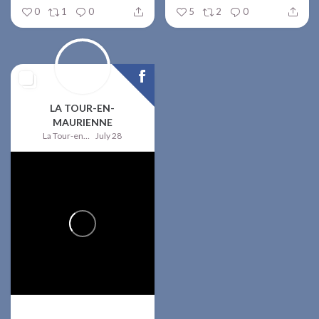
0
1
0
5
2
0
LA TOUR-EN-
MAURIENNE
La Tour-en-Maurienne
July 28