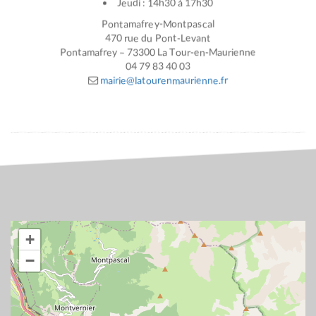
Jeudi : 14h30 à 17h30
Pontamafrey-Montpascal
470 rue du Pont-Levant
Pontamafrey – 73300 La Tour-en-Maurienne
04 79 83 40 03
mairie@latourenmaurienne.fr
+
−