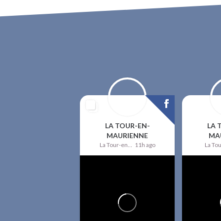
LA TOUR-EN-
LA 
MAURIENNE
MA
La Tour-en-Maurienne
11h ago