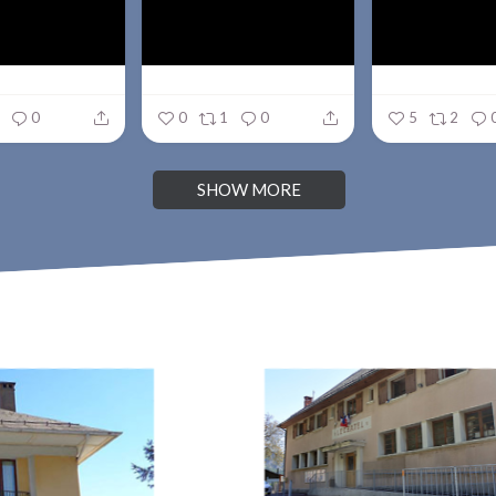
0
0
1
0
5
2
SHOW MORE