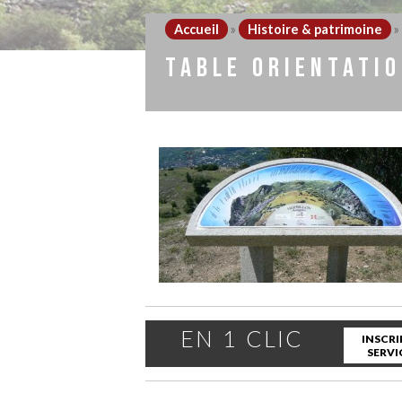
Accueil
»
Histoire & patrimoine
»
TABLE ORIENTATI
EN 1 CLIC
INSCRI
SERVI