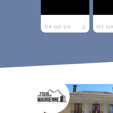
4
0
0
1
3