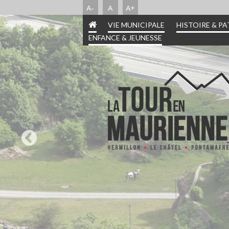
A-
A
A+
VIE MUNICIPALE
HISTOIRE & P
ENFANCE & JEUNESSE
INFORMATIONS PRA
HISTOIRE & PATR
ENFANCE & JEUN
VIE MUNICIPA