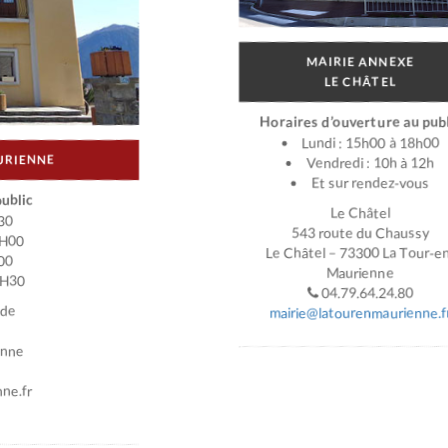
MAIRIE ANNEXE
LE CHÂTEL
Horaires d’ouverture au publ
Lundi : 15h00 à 18h00
URIENNE
Vendredi : 10h à 12h
Et sur rendez-vous
ublic
Le Châtel
30
543 route du Chaussy
2H00
Le Châtel – 73300 La Tour-e
00
Maurienne
7H30
04.79.64.24.80
ade
mairie@latourenmaurienne.f
enne
ne.fr