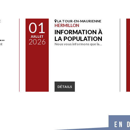
E
01
LA TOUR-EN-MAURIENNE
HERMILLON
INFORMATION À
JUILLET
A…
LA POPULATION
2026
nt
Nous vous informons que la…
DÉTAILS
EN 