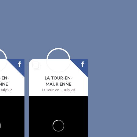
-EN-
LA TOUR-EN-
NNE
MAURIENNE
July 29
La Tour-en-Maurienne
July 28