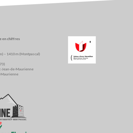
 en chiffres
on) – 1410 m (Montpascal)
(73)
nt-Jean-de-Maurienne
e-Maurienne