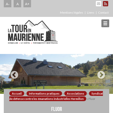
A-
A
A+
Mentions légales
Liens
Contact
Accueil
»
Informations pratiques
»
Associations
»
Syndicat
de défense contre les émanations industrielles Hermillon
»
Fluor
FLUOR