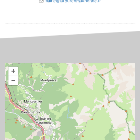
mairie@latourenmaurienne.fr
+
−