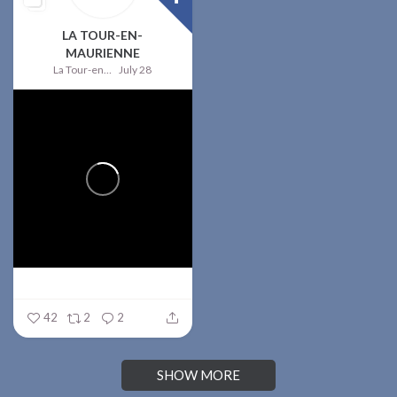
LA TOUR-EN-
MAURIENNE
La Tour-en-Maurienne
July 28
42
2
2
SHOW MORE