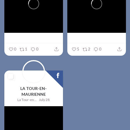
0
1
0
5
2
0
LA TOUR-EN-
MAURIENNE
La Tour-en-Maurienne
July 28