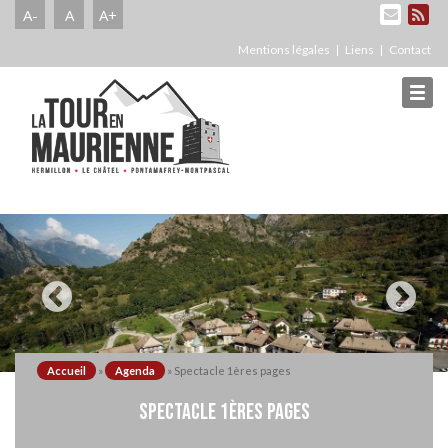
A-
A
A+
Mentions légales
Liens
Contact
Accueil
»
Agenda
»
Spectacle 1ères pages
SPECTACLE 1ÈRES PAGES