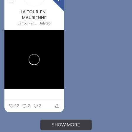
LA TOUR-EN-
MAURIENNE
La Tour-en-Maurienne
July 28
42
2
2
SHOW MORE