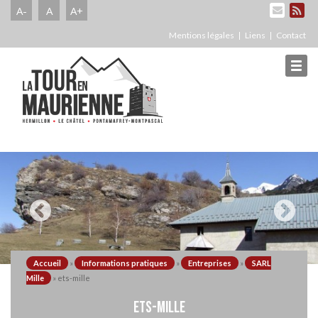
A-
A
A+
Mentions légales
Liens
Contact
Accueil
»
Informations pratiques
»
Entreprises
»
SARL
Mille
»
ets-mille
ETS-MILLE