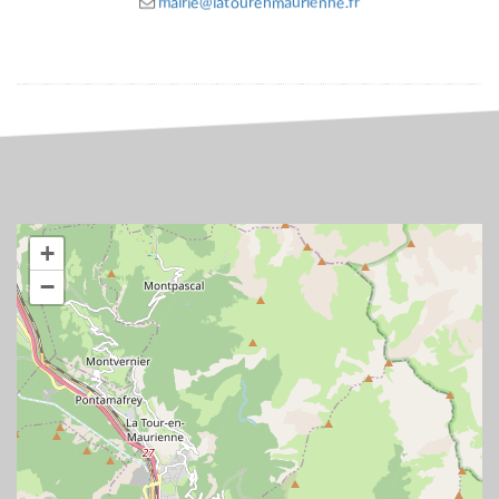
mairie@latourenmaurienne.fr
+
−