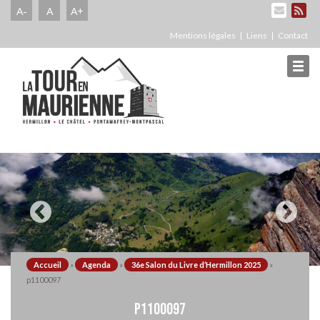
A-
A
A+
Mentions légales
Liens
Contact
Accueil
»
Agenda
»
36e Salon du Livre d’Hermillon 2025
»
p1100097
P1100097