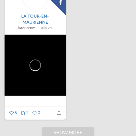
LA TOUR-EN-
MAURIENNE
latourenmaurienne
July 29
5
2
0
SHOW MORE