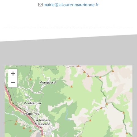
mairie@latourenmaurienne.fr
+
−