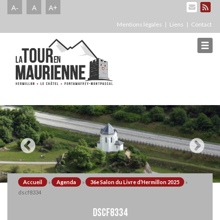
A-
A
A+
Mentions légales
Liens
Contact
Accueil
»
Agenda
»
36e Salon du Livre d’Hermillon 2025
»
dscf8334
DSCF8334