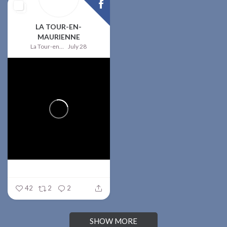
LA TOUR-EN-
MAURIENNE
La Tour-en-Maurienne
July 28
42
2
2
SHOW MORE