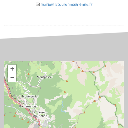
mairie@latourenmaurienne.fr
+
−