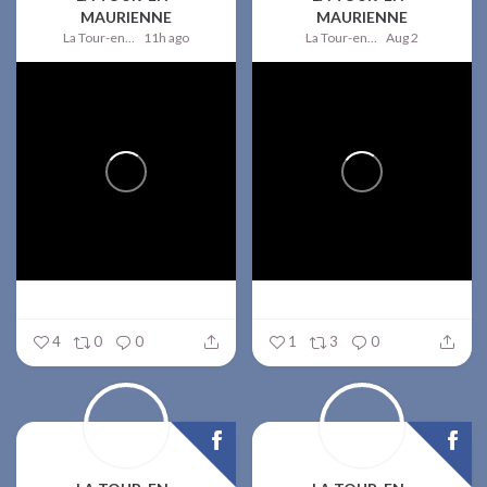
MAURIENNE
MAURIENNE
La Tour-en-Maurienne
11h ago
La Tour-en-Maurienne
Aug 2
4
0
0
1
3
0