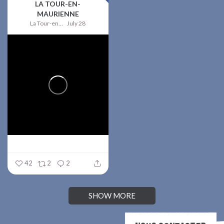
LA TOUR-EN-
MAURIENNE
La Tour-en-Maurienne
July 28
42
2
2
SHOW MORE