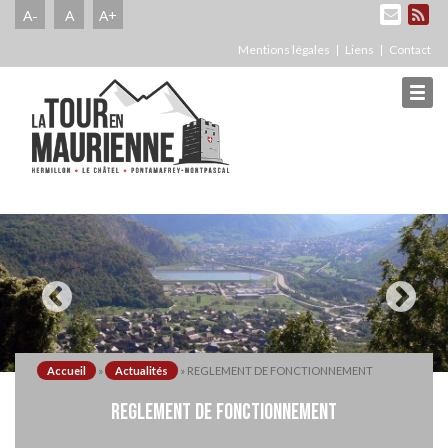
A-
A
A+
Mentions légales
Liens
Contact
Accueil
»
Actualités
»
REGLEMENT DE FONCTIONNEMENT
REGLEMENT DE FONCTIONNEMENT