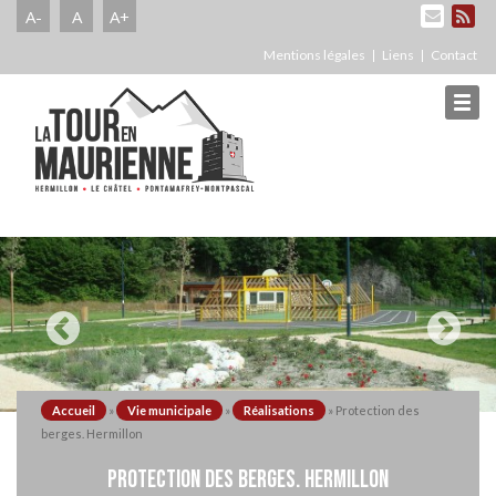
A-
A
A+
Mentions légales
Liens
Contact
Accueil
»
Vie municipale
»
Réalisations
»
Protection des
berges. Hermillon
PROTECTION DES BERGES. HERMILLON