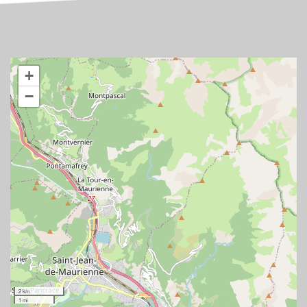
+
−
2 km
1 mi