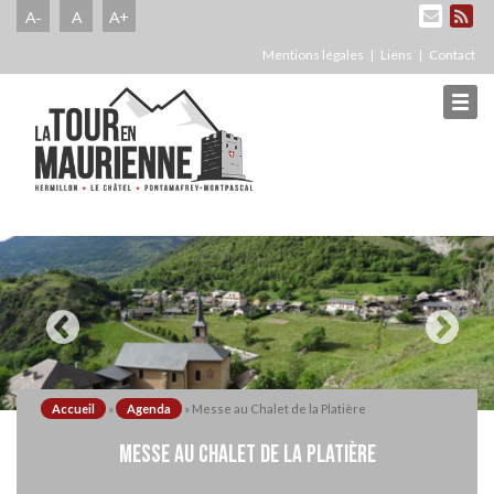
A-
A
A+
Mentions légales
Liens
Contact
Accueil
»
Agenda
»
Messe au Chalet de la Platière
MESSE AU CHALET DE LA PLATIÈRE