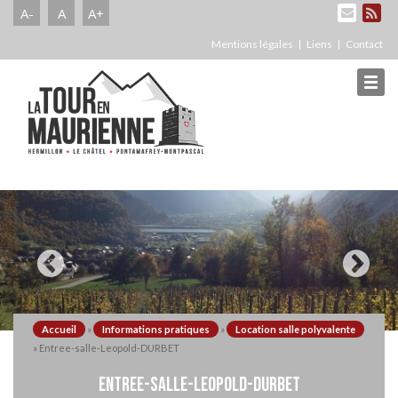
A-
A
A+
Mentions légales
Liens
Contact
Accueil
»
Informations pratiques
»
Location salle polyvalente
»
Entree-salle-Leopold-DURBET
ENTREE-SALLE-LEOPOLD-DURBET