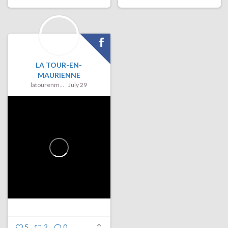
LA TOUR-EN-
MAURIENNE
latourenmaurienne
July 29
5
2
0