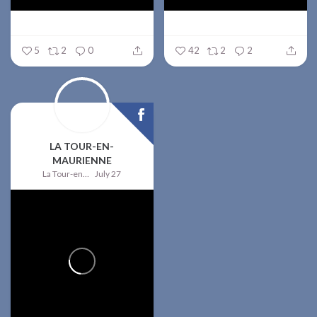
5
2
0
42
2
2
LA TOUR-EN-
MAURIENNE
La Tour-en-Maurienne
July 27