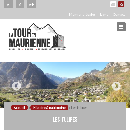
A-
A
A+
Mentions légales
Liens
Contact
Accueil
»
Histoire & patrimoine
»
Les tulipes
LES TULIPES