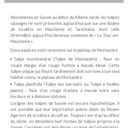
Abondantes en Savoie au début du XXème siècle, les tulipes
sauvages ne sont présentes aujourd’hui que sur une dizaine
de localités en Maurienne et Tarentaise, dont celle
d’Hermillon aujourd’hui devenue commune de « La Tour-en-
Maurienne ».
Deux espèces sont recensées sur le plateau de Montandré
Tulipa montisandrei (Tulipe de Montandré) : fleur en
coupe élargie d’un rouge fuchsia à macule bleue. Cette
tulipe unique qui fleurit tardivement doit son nom à son seul
habitat connu: le plateau de Montandré.
Tulipa planifolia (Tulipe des Sarrasins ou Tulipe à feuilles
planes) : fleur d’un rouge écarlate à macule noire sans
bordure et à divisions obtuses.
L’origine des tulipes de Savoie est encore hypothétique. Il
est possible que leur importation puisse dater du Moyen
Age lors de la culture du safran. Toujours est-il qu’au début
du siècle, on dénombre huit formes de tulipes propres à la
Savoie. Certaines ont déjà disparu à cause de l’urbanisation.