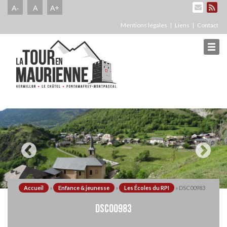
A-
A
A+
Mentions légales
Liens
Contact
Accueil
»
Enfance & jeunesse
»
Les Écoles du RPI
»
DSC00983
DSC00983