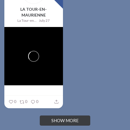
LA TOUR-EN-
MAURIENNE
La Tour-en-Maurienne
July 27
0
0
0
SHOW MORE