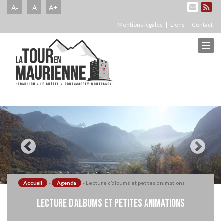
A-
A
A+
Mentions légales
Liens
Contact
Accueil
»
Agenda
»
Lecture d’albums et petites animations
LECTURE D’ALBUMS ET PETITES ANIMATIONS