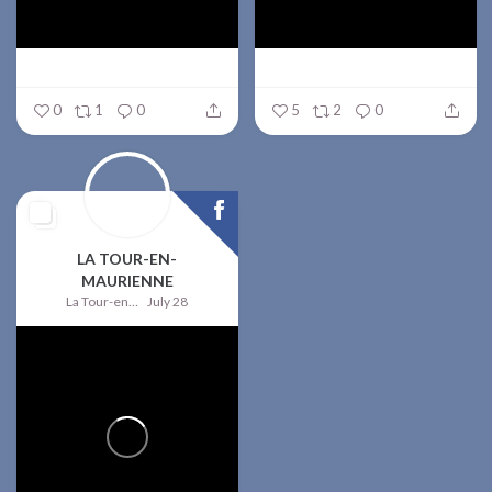
0
1
0
5
2
0
LA TOUR-EN-
MAURIENNE
La Tour-en-Maurienne
July 28