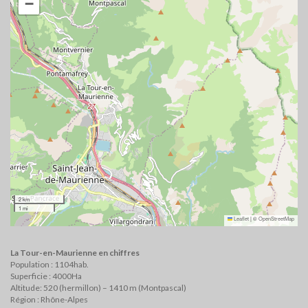
−
2 km
1 mi
Leaflet
|
©
OpenStreetMap
La Tour-en-Maurienne en chiffres
Population : 1104hab.
Superficie : 4000Ha
Altitude: 520 (hermillon) – 1410 m (Montpascal)
Région : Rhône-Alpes