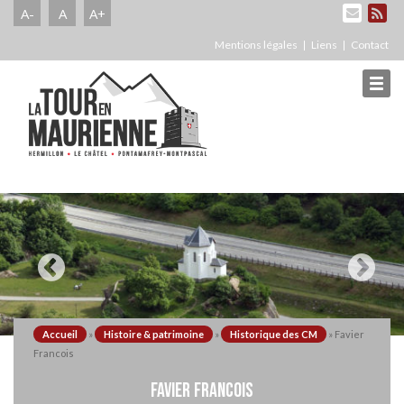
A-
A
A+
Mentions légales
Liens
Contact
Accueil
»
Histoire & patrimoine
»
Historique des CM
»
Favier
Francois
FAVIER FRANCOIS