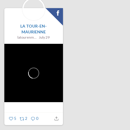
LA TOUR-EN-
MAURIENNE
latourenmaurienne
July 29
5
2
0