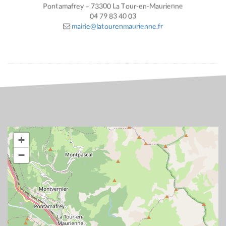
Pontamafrey – 73300 La Tour-en-Maurienne
04 79 83 40 03
mairie@latourenmaurienne.fr
+
−