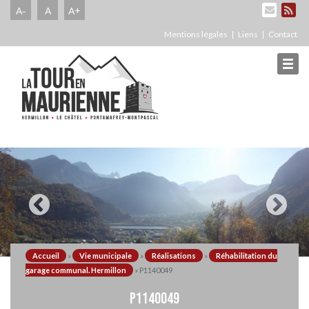
A-
A
A+
Mentions légales
Liens
Contact
Accueil
»
Vie municipale
»
Réalisations
»
Réhabilitation du
garage communal. Hermillon
»
P1140049
P1140049