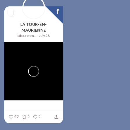
LA TOUR-EN-
MAURIENNE
latourenmaurienne
July 28
42
2
2