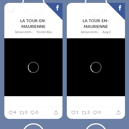
LA TOUR-EN-
LA TOUR-EN-
MAURIENNE
MAURIENNE
latourenmaurienne
Yesterday
latourenmaurienne
Aug 2
4
0
0
1
3
0