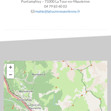
Pontamafrey – 73300 La Tour-en-Maurienne
04 79 83 40 03
mairie@latourenmaurienne.fr
+
−