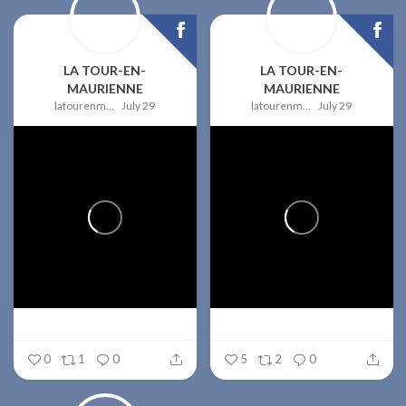
LA TOUR-EN-
LA TOUR-EN-
MAURIENNE
MAURIENNE
latourenmaurienne
July 29
latourenmaurienne
July 29
0
1
0
5
2
0