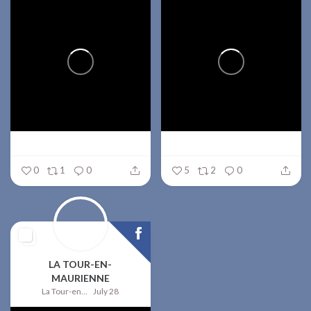
0
1
0
5
2
0
LA TOUR-EN-
MAURIENNE
La Tour-en-Maurienne
July 28