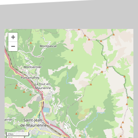
+
−
2 km
1 mi