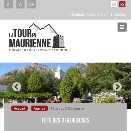
A-
A
A+
Mentions légales
Liens
Contact
Accueil
»
Agenda
»
Fête des 3 Glorieuses
FÊTE DES 3 GLORIEUSES