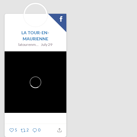
LA TOUR-EN-
MAURIENNE
latourenmaurienne
July 29
5
2
0