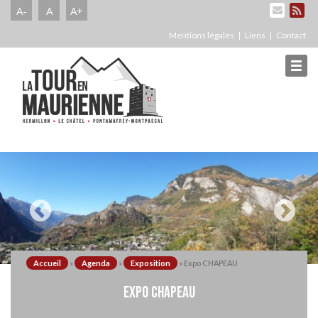
A-
A
A+
Mentions légales
Liens
Contact
Accueil
»
Agenda
»
Exposition
»
Expo CHAPEAU
EXPO CHAPEAU