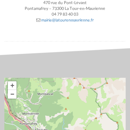
470 rue du Pont-Levant
Pontamafrey – 73300 La Tour-en-Maurienne
04 79 83 40 03
mairie@latourenmaurienne.fr
+
−