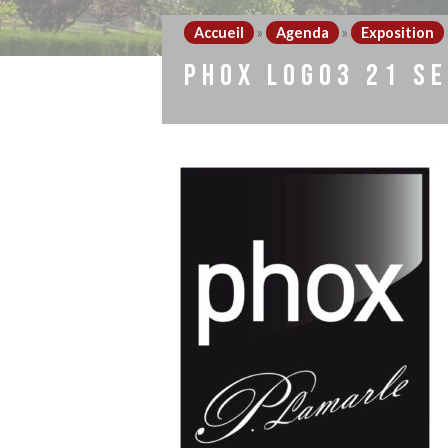
Accueil
»
Agenda
»
Exposition
PHOX LOGO3 21 SE