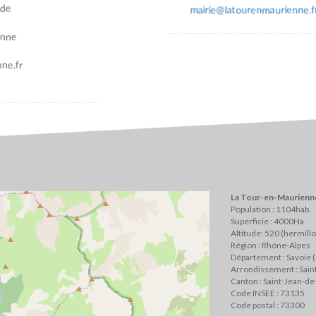
ade
mairie@latourenmaurienne.f
enne
ne.fr
La Tour-en-Maurienne
Population : 1104hab.
Superficie : 4000Ha
Altitude: 520 (hermill
Région : Rhône-Alpes
Département : Savoie 
Arrondissement : Sai
Canton : Saint-Jean-d
Code INSEE : 73135
Code postal : 73300