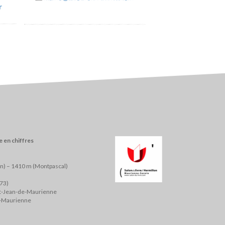
r
 en chiffres
on) – 1410 m (Montpascal)
(73)
nt-Jean-de-Maurienne
e-Maurienne