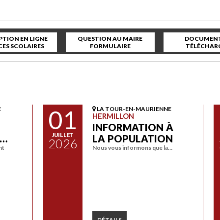
PTION EN LIGNE
QUESTION AU MAIRE
DOCUMENT
CES SCOLAIRES
FORMULAIRE
TÉLÉCHAR
E
01
LA TOUR-EN-MAURIENNE
HERMILLON
INFORMATION À
JUILLET
A…
LA POPULATION
2026
nt
Nous vous informons que la…
DÉTAILS