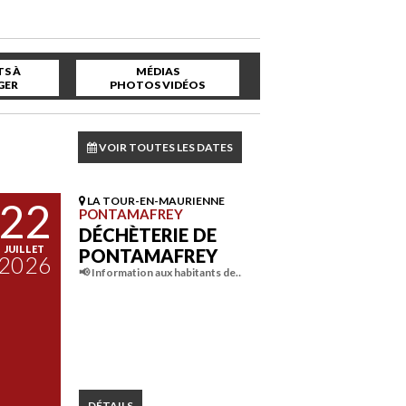
S À
MÉDIAS
GER
PHOTOS VIDÉOS
VOIR TOUTES LES DATES
22
LA TOUR-EN-MAURIENNE
PONTAMAFREY
DÉCHÈTERIE DE
JUILLET
PONTAMAFREY
2026
📢 Information aux habitants de…
DÉTAILS