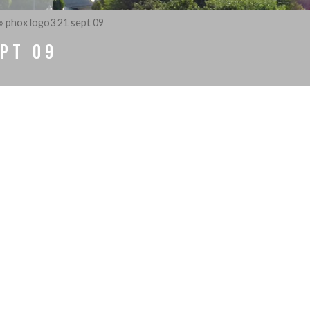
»
phox logo3 21 sept 09
PT 09