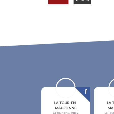
LA TOUR-EN-
LA 
MAURIENNE
MA
La Tour-en-Maurienne
Aug 2