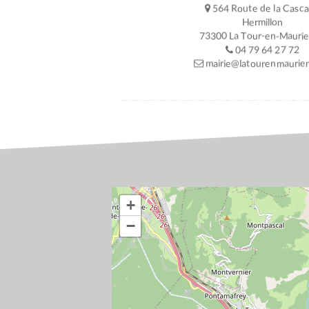
564 Route de la Casc
Hermillon
73300 La Tour-en-Mauri
04 79 64 27 72
mairie@latourenmaurien
+
−