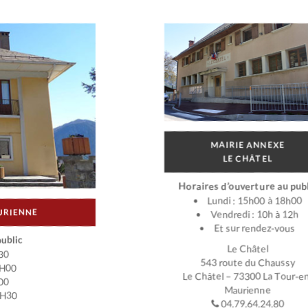
MAIRIE ANNEXE
LE CHÂTEL
Horaires d’ouverture au publ
Lundi : 15h00 à 18h00
URIENNE
Vendredi : 10h à 12h
Et sur rendez-vous
ublic
Le Châtel
30
543 route du Chaussy
2H00
Le Châtel – 73300 La Tour-e
00
Maurienne
7H30
04.79.64.24.80