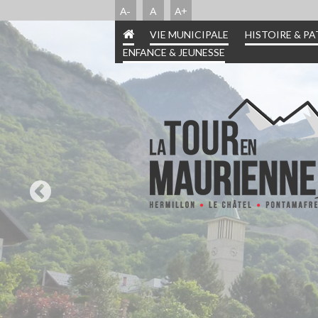
A-
A
A+
VIE MUNICIPALE
HISTOIRE & P
ENFANCE & JEUNESSE
INFORMATIONS PRA
HISTOIRE & PATR
ENFANCE & JEUN
VIE MUNICIPA