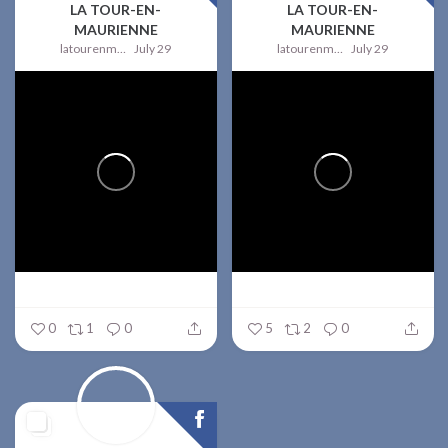
LA TOUR-EN-
LA TOUR-EN-
MAURIENNE
MAURIENNE
latourenmaurienne
July 29
latourenmaurienne
July 29
0
1
0
5
2
0