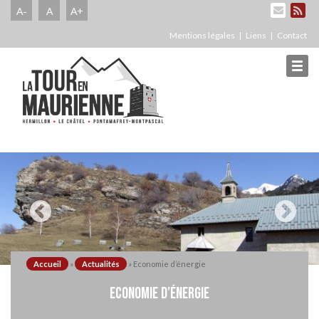
A-
A
A+
Mentions légales
Liens
Contact
Accueil
»
Actualités
»
Economie d’énergie
ECONOMIE D’ÉNERGIE