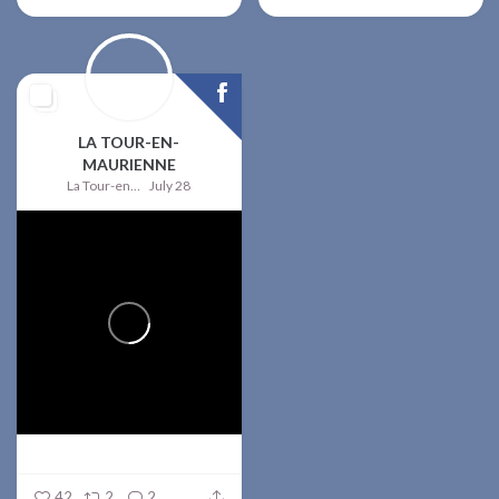
LA TOUR-EN-
MAURIENNE
La Tour-en-Maurienne
July 28
42
2
2