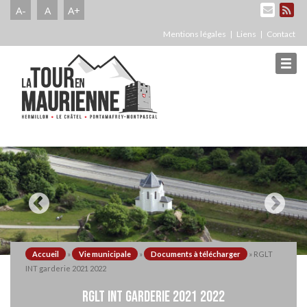
A-
A
A+
Mentions légales
Liens
Contact
Accueil
»
Vie municipale
»
Documents à télécharger
»
RGLT
INT garderie 2021 2022
RGLT INT GARDERIE 2021 2022