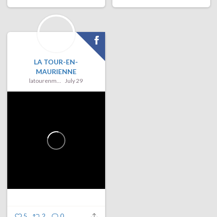
LA TOUR-EN-
MAURIENNE
latourenmaurienne
July 29
5
2
0