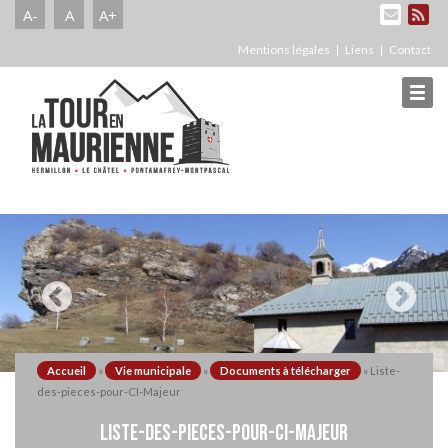
A-
A
A+
Mentions légales
Liens
Contact
Accueil
»
Vie municipale
»
Documents à télécharger
»
Liste-
des-pieces-pour-CI-Majeur
LISTE-DES-PIECES-POUR-CI-MAJEUR