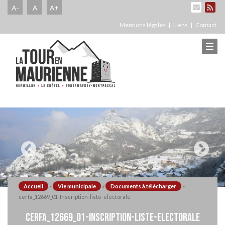
A-
A
A+
Mentions légales
Liens
Contact
Accueil
»
Vie municipale
»
Documents à télécharger
»
cerfa_12669_01-Inscription-liste-electorale
CERFA_12669_01-INSCRIPTION-LISTE-ELECTORALE