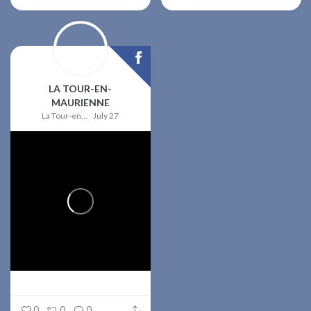
LA TOUR-EN-
MAURIENNE
La Tour-en-Maurienne
July 27
0
0
0