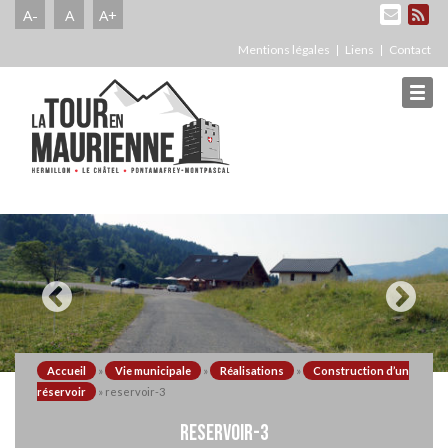
A-
A
A+
Mentions légales
Liens
Contact
Accueil
»
Vie municipale
»
Réalisations
»
Construction d’un
réservoir
»
reservoir-3
RESERVOIR-3