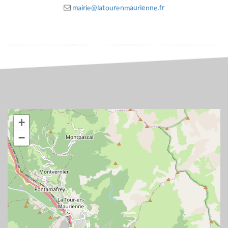
mairie@latourenmaurienne.fr
+
−