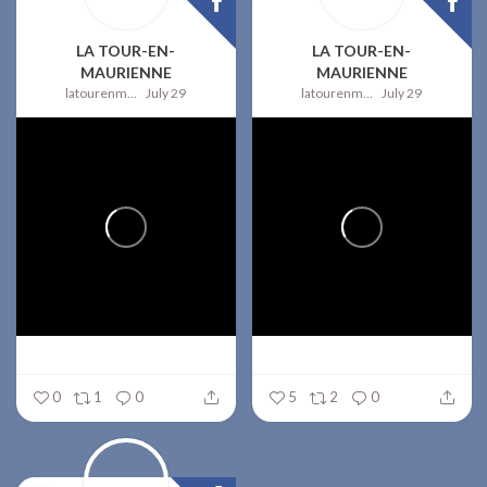
LA TOUR-EN-
LA TOUR-EN-
MAURIENNE
MAURIENNE
latourenmaurienne
July 29
latourenmaurienne
July 29
0
1
0
5
2
0