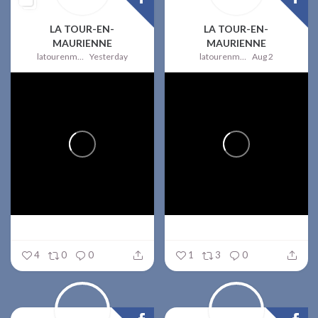
LA TOUR-EN-
LA TOUR-EN-
MAURIENNE
MAURIENNE
latourenmaurienne
Yesterday
latourenmaurienne
Aug 2
4
0
0
1
3
0