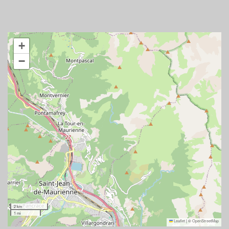
+
−
2 km
1 mi
Leaflet
|
©
OpenStreetMap