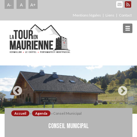
A-
A
A+
Mentions légales
Liens
Contact
Accueil
»
Agenda
»
Conseil Municipal
CONSEIL MUNICIPAL