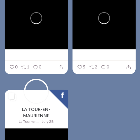
0
1
0
5
2
0
LA TOUR-EN-
MAURIENNE
La Tour-en-Maurienne
July 28