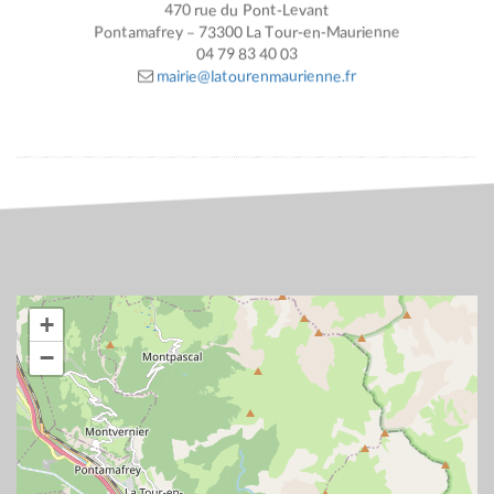
470 rue du Pont-Levant
Pontamafrey – 73300 La Tour-en-Maurienne
04 79 83 40 03
mairie@latourenmaurienne.fr
+
−