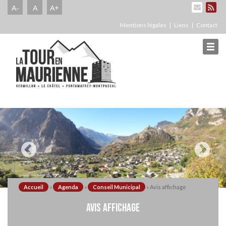
A-
A
A+
Mentions légales
Liens
Contact
Accueil
»
Agenda
»
Conseil Municipal
»
Avis affichage
AVIS AFFICHAGE