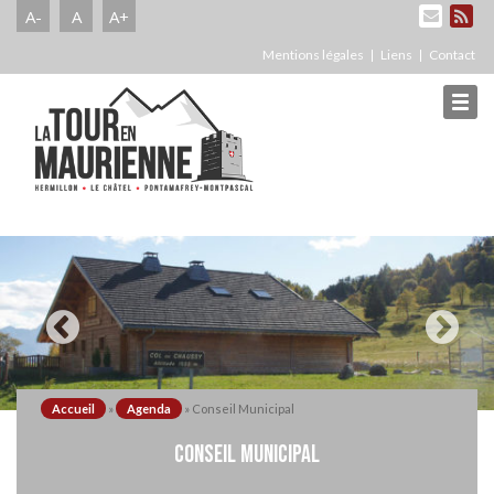
A-
A
A+
Mentions légales
Liens
Contact
Accueil
»
Agenda
»
Conseil Municipal
CONSEIL MUNICIPAL