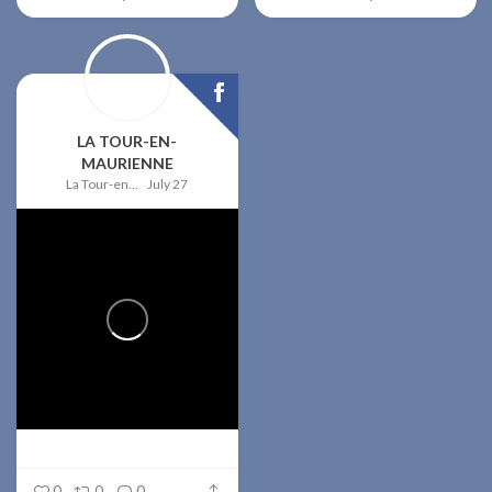
LA TOUR-EN-
MAURIENNE
La Tour-en-Maurienne
July 27
0
0
0