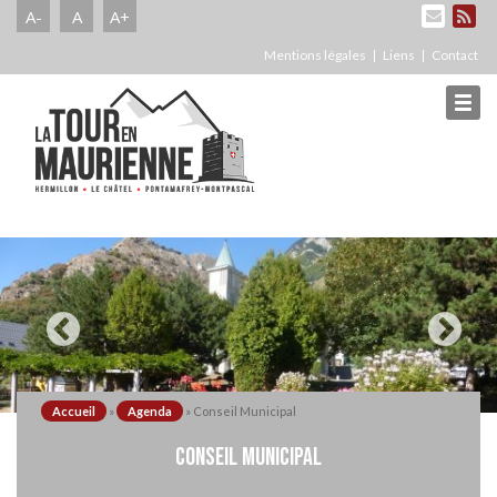
A-
A
A+
Mentions légales
Liens
Contact
Accueil
»
Agenda
»
Conseil Municipal
CONSEIL MUNICIPAL