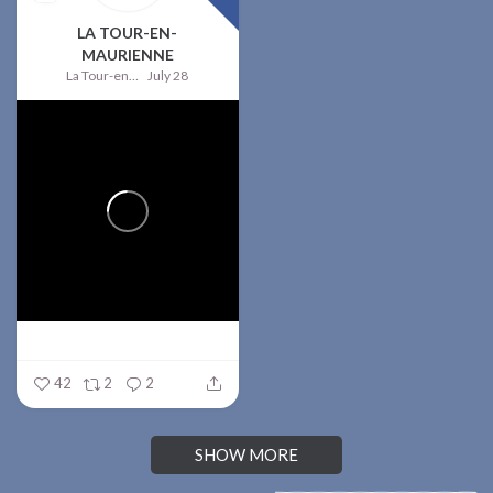
LA TOUR-EN-
MAURIENNE
La Tour-en-Maurienne
July 28
42
2
2
SHOW MORE