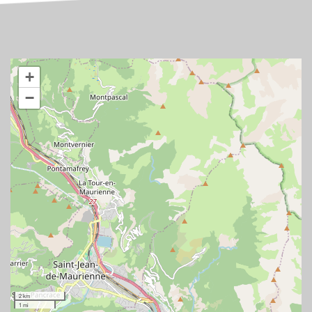
+
−
2 km
1 mi