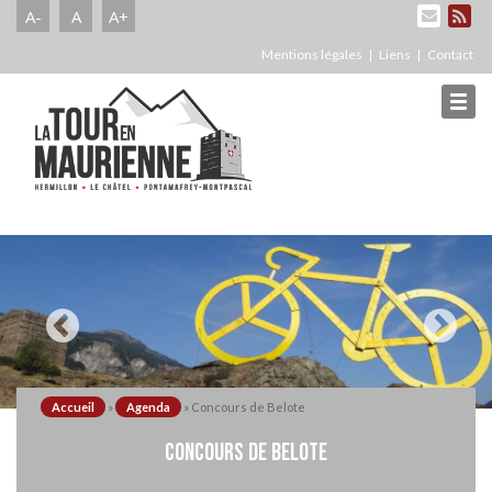
A-
A
A+
Mentions légales
Liens
Contact
Accueil
»
Agenda
»
Concours de Belote
CONCOURS DE BELOTE