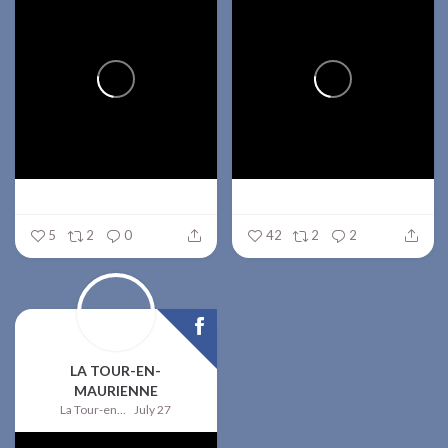
5
2
0
42
2
2
LA TOUR-EN-
MAURIENNE
La Tour-en-Maurienne
July 27