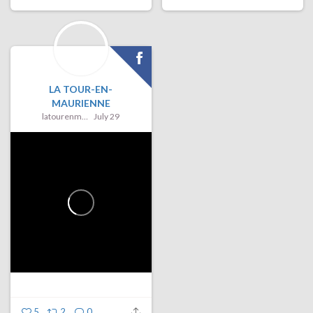
LA TOUR-EN-
MAURIENNE
latourenmaurienne
July 29
5
2
0