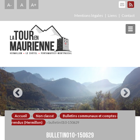
A-
A
A+
Mentions légales
Liens
Contact
Accueil
»
Non classé
»
Bulletins communaux et comptes-
rendus (Hermillon)
»
bulletin010-150629
BULLETIN010-150629