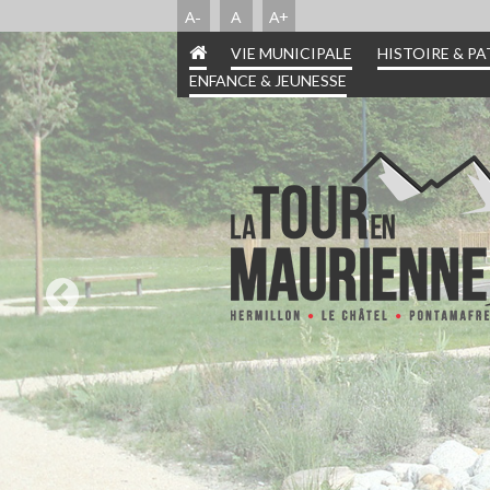
A-
A
A+
VIE MUNICIPALE
HISTOIRE & P
ENFANCE & JEUNESSE
INFORMATIONS PRA
HISTOIRE & PATR
ENFANCE & JEUN
VIE MUNICIPA