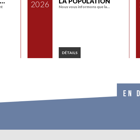
A…
LA POPULATION
2026
nt
Nous vous informons que la…
DÉTAILS
EN 