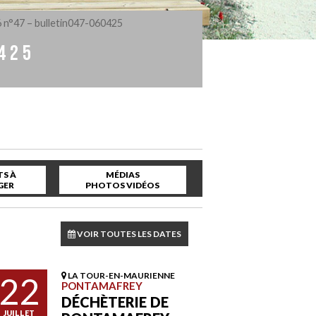
6 n°47 – bulletin047-060425
425
S À
MÉDIAS
GER
PHOTOS VIDÉOS
VOIR TOUTES LES DATES
22
LA TOUR-EN-MAURIENNE
PONTAMAFREY
DÉCHÈTERIE DE
JUILLET