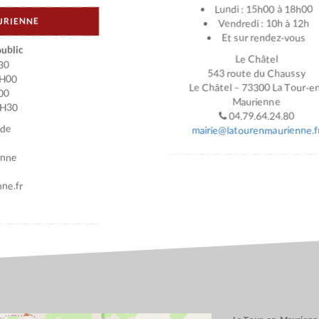
Lundi : 15h00 à 18h00
URIENNE
Vendredi : 10h à 12h
Et sur rendez-vous
ublic
Le Châtel
30
543 route du Chaussy
2H00
Le Châtel – 73300 La Tour-e
00
Maurienne
7H30
04.79.64.24.80
ade
mairie@latourenmaurienne.f
enne
ne.fr