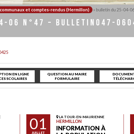
s communaux et comptes-rendus (Hermillon)
»
bulletin du 25-04-0
04-06 N°47 – BULLETIN047-060
60425
PTION EN LIGNE
QUESTION AU MAIRE
DOCUMENT
CES SCOLAIRES
FORMULAIRE
TÉLÉCHAR
E
01
LA TOUR-EN-MAURIENNE
HERMILLON
INFORMATION À
JUILLET