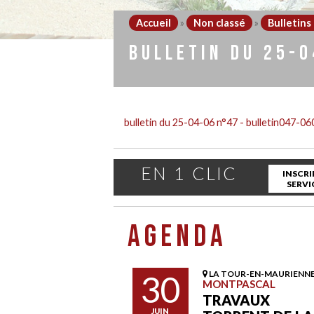
Accueil
»
Non classé
»
Bulletin
BULLETIN DU 25-
bulletin du 25-04-06 n°47 - bulletin047-0
EN 1 CLIC
INSCRI
SERVI
AGENDA
30
LA TOUR-EN-MAURIENN
MONTPASCAL
TRAVAUX
JUIN