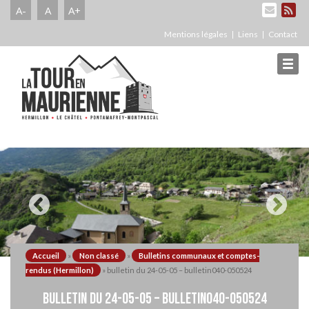
A-
A
A+
Mentions légales
Liens
Contact
Accueil
»
Non classé
»
Bulletins communaux et comptes-
rendus (Hermillon)
»
bulletin du 24-05-05 – bulletin040-050524
BULLETIN DU 24-05-05 – BULLETIN040-050524