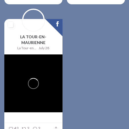
LA TOUR-EN-
MAURIENNE
La Tour-en-Maurienne
July 28
42
2
2