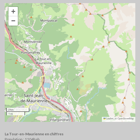
+
−
2 km
1 mi
Leaflet
|
©
OpenStreetMap
La Tour-en-Maurienne en chiffres
Population : 1104hab.