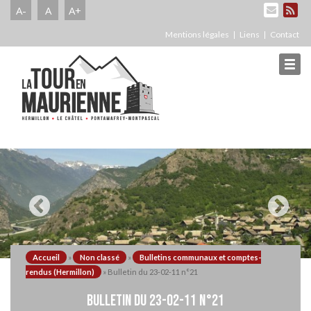
A-
A
A+
Mentions légales
Liens
Contact
Accueil
»
Non classé
»
Bulletins communaux et comptes-
rendus (Hermillon)
»
Bulletin du 23-02-11 n°21
BULLETIN DU 23-02-11 N°21