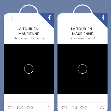
LA TOUR-EN-
LA TOUR-EN-
MAURIENNE
MAURIENNE
latourenmaurienne
Yesterday
latourenmaurienne
Aug 2
4
0
0
1
3
0