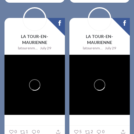
LA TOUR-EN-
LA TOUR-EN-
MAURIENNE
MAURIENNE
latourenmaurienne
July 29
latourenmaurienne
July 29
0
1
0
5
2
0