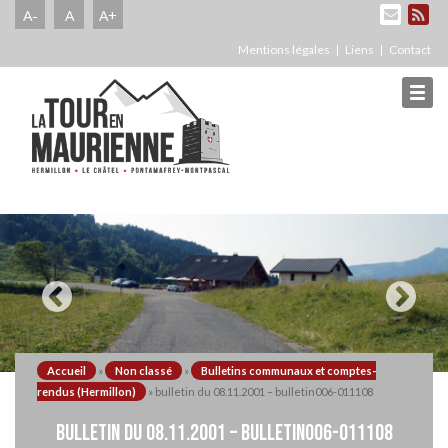
A-
A
A+
Mentions légales
Liens
Contact
Accueil
»
Non classé
»
Bulletins communaux et comptes-
rendus (Hermillon)
»
bulletin du 08.11.2001 – bulletin006-011108
BULLETIN DU 08.11.2001 – BULLETIN006-011108