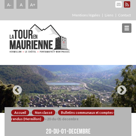
A-
A
A+
Mentions légales
Liens
Contact
Accueil
»
Non classé
»
Bulletins communaux et comptes-
rendus (Hermillon)
»
20-du-01-decembre
20-DU-01-DECEMBRE