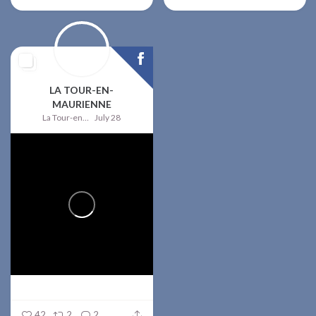
LA TOUR-EN-
MAURIENNE
La Tour-en-Maurienne
July 28
42
2
2