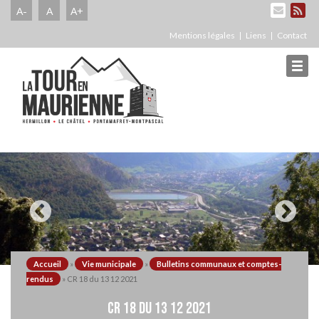
A-
A
A+
Mentions légales
Liens
Contact
Accueil
»
Vie municipale
»
Bulletins communaux et comptes-
rendus
»
CR 18 du 13 12 2021
CR 18 DU 13 12 2021