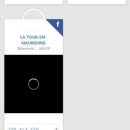
LA TOUR-EN-
MAURIENNE
latourenmaurienne
July 29
5
2
0