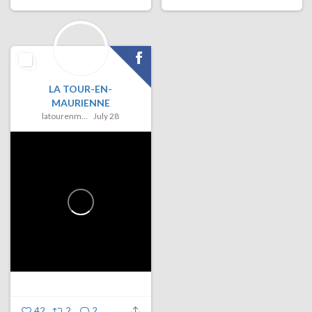
LA TOUR-EN-
MAURIENNE
latourenmaurienne
July 28
42
2
2