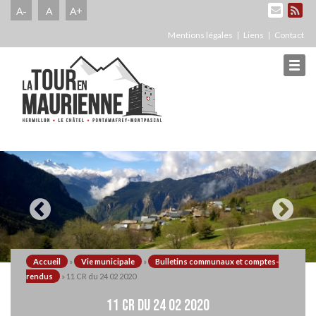
A-
A
A+
Mentions légales
Liens
Contact
Accueil
»
Vie municipale
»
Bulletins communaux et comptes-
rendus
»
11 CR du 24 02 2020
11 CR DU 24 02 2020