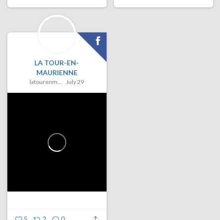
LA TOUR-EN-
MAURIENNE
latourenmaurienne
July 29
5
2
0