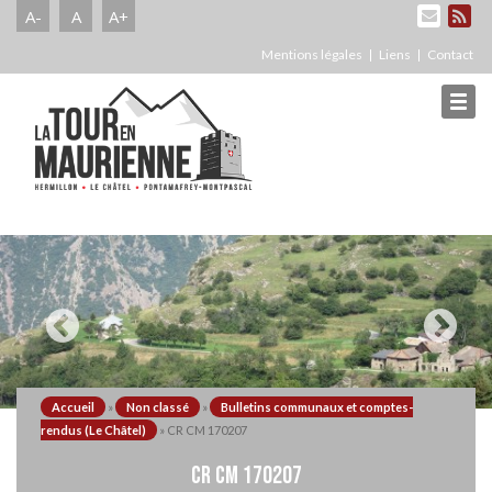
A-
A
A+
Mentions légales
Liens
Contact
Accueil
»
Non classé
»
Bulletins communaux et comptes-
rendus (Le Châtel)
»
CR CM 170207
CR CM 170207