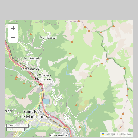
+
−
2 km
1 mi
Leaflet
|
©
OpenStreetMap