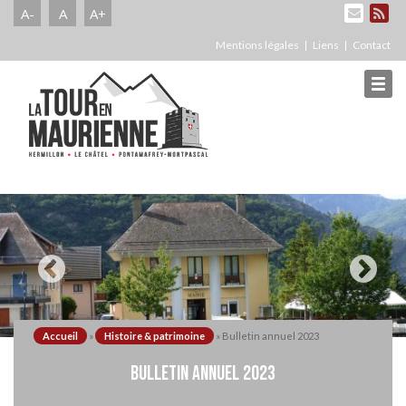
A-
A
A+
Mentions légales
Liens
Contact
Accueil
»
Histoire & patrimoine
»
Bulletin annuel 2023
BULLETIN ANNUEL 2023