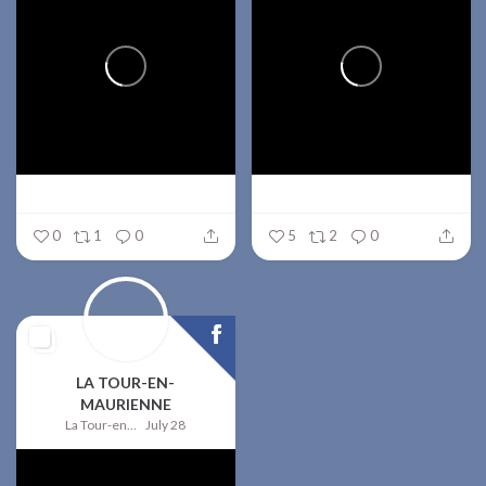
0
1
0
5
2
0
LA TOUR-EN-
MAURIENNE
La Tour-en-Maurienne
July 28