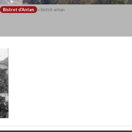
Bistrot d’Antan
»
bistot-antan