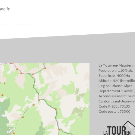
ne.fr
La Tour-en-Maurienne
Population : 1104hab.
Superficie : 4000Ha
Altitude: 520 (hermill
Région : Rhône-Alpes
Département : Savoie 
Arrondissement : Sai
Canton : Saint-Jean-d
Code INSEE : 73135
Code postal : 73300