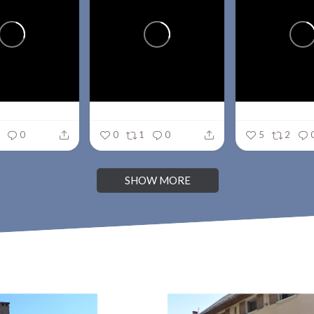
0
0
1
0
5
2
SHOW MORE