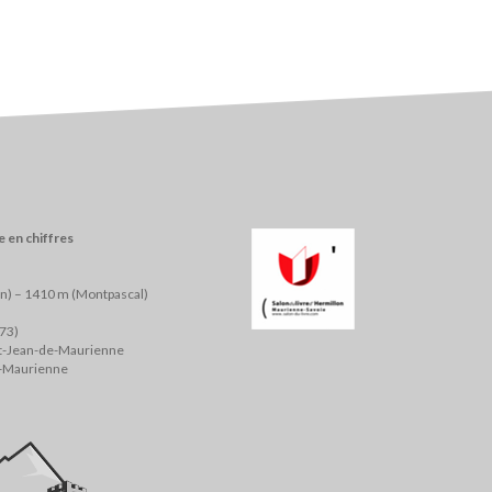
 en chiffres
on) – 1410 m (Montpascal)
(73)
nt-Jean-de-Maurienne
e-Maurienne