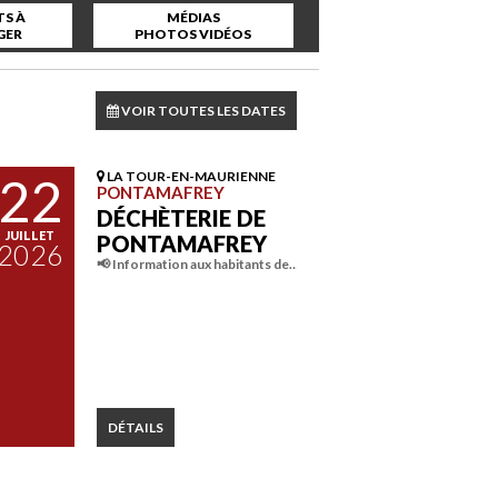
S À
MÉDIAS
GER
PHOTOS VIDÉOS
VOIR TOUTES LES DATES
22
LA TOUR-EN-MAURIENNE
PONTAMAFREY
DÉCHÈTERIE DE
JUILLET
PONTAMAFREY
2026
📢 Information aux habitants de…
DÉTAILS