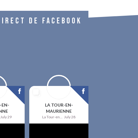
DIRECT DE FACEBOOK
-EN-
LA TOUR-EN-
NNE
MAURIENNE
July 29
La Tour-en-Maurienne
July 28