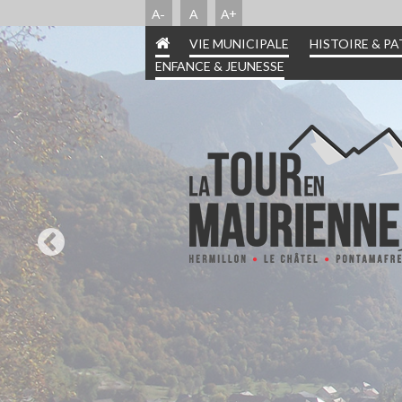
A-
A
A+
VIE MUNICIPALE
HISTOIRE & P
ENFANCE & JEUNESSE
INFORMATIONS PRA
HISTOIRE & PATR
ENFANCE & JEUN
VIE MUNICIPA