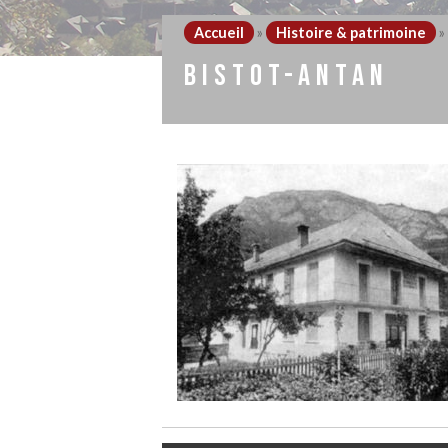
Accueil
»
Histoire & patrimoine
»
BISTOT-ANTAN