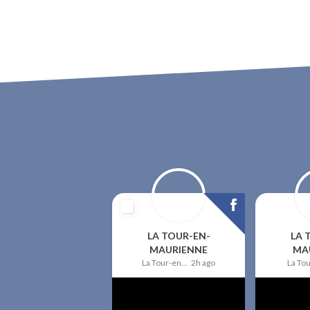
LA TOUR-EN-
LA 
MAURIENNE
MA
La Tour-en-Maurienne
2h ago