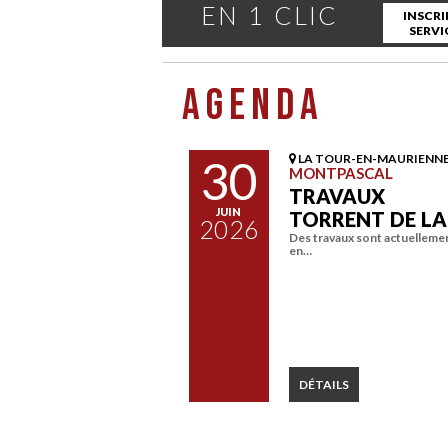
EN 1 CLIC
INSCRI
SERVI
AGENDA
30
LA TOUR-EN-MAURIENN
MONTPASCAL
TRAVAUX
JUIN
TORRENT DE L
2026
Des travaux sont actuelleme
en…
DÉTAILS