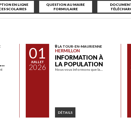
PTION EN LIGNE
QUESTION AU MAIRE
DOCUMENT
CES SCOLAIRES
FORMULAIRE
TÉLÉCHAR
E
01
LA TOUR-EN-MAURIENNE
HERMILLON
INFORMATION À
JUILLET
A…
LA POPULATION
2026
nt
Nous vous informons que la…
DÉTAILS