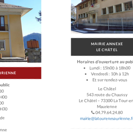
MAIRIE ANNEXE
LE CHÂTEL
Horaires d’ouverture au publ
Lundi : 15h00 à 18h00
URIENNE
Vendredi : 10h à 12h
Et sur rendez-vous
ublic
Le Châtel
30
543 route du Chaussy
2H00
Le Châtel – 73300 La Tour-e
00
Maurienne
7H30
04.79.64.24.80
ade
mairie@latourenmaurienne.f
enne