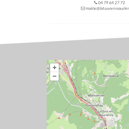
04 79 64 27 72
mairie@latourenmaurien
+
−