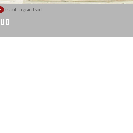
e
»
salut au grand sud
SUD