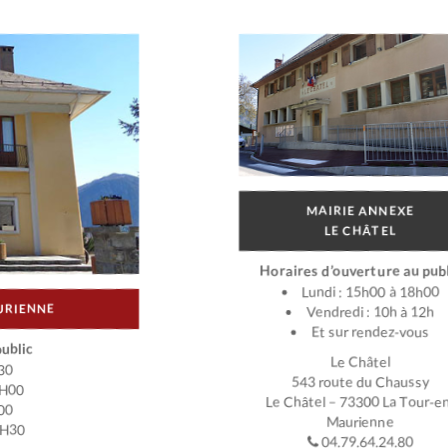
MAIRIE ANNEXE
LE CHÂTEL
Horaires d’ouverture au publ
Lundi : 15h00 à 18h00
URIENNE
Vendredi : 10h à 12h
Et sur rendez-vous
ublic
Le Châtel
30
543 route du Chaussy
2H00
Le Châtel – 73300 La Tour-e
00
Maurienne
7H30
04.79.64.24.80