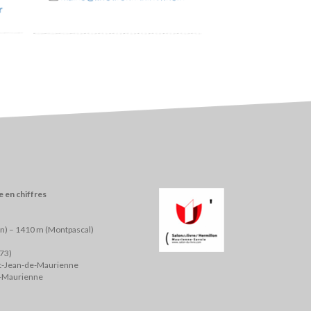
r
 en chiffres
on) – 1410 m (Montpascal)
(73)
nt-Jean-de-Maurienne
e-Maurienne