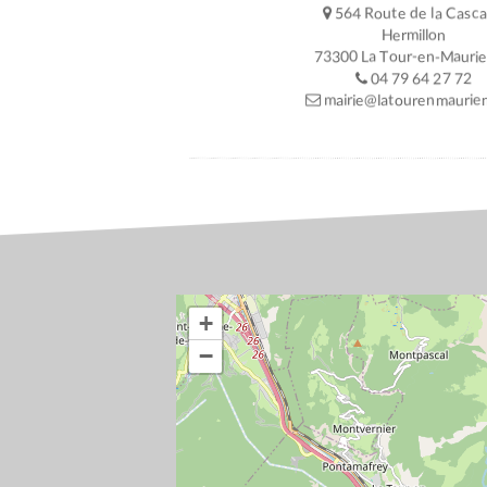
564 Route de la Casc
Hermillon
73300 La Tour-en-Mauri
04 79 64 27 72
mairie@latourenmaurien
+
−