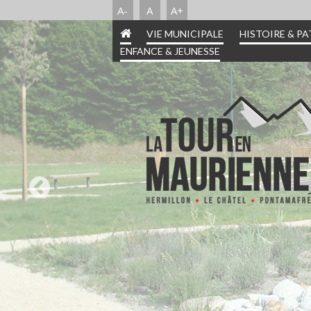
A-
A
A+
VIE MUNICIPALE
HISTOIRE & P
ENFANCE & JEUNESSE
INFORMATIONS PRA
HISTOIRE & PATR
ENFANCE & JEUN
VIE MUNICIPA