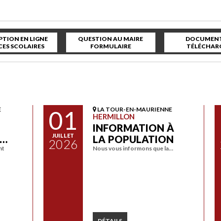
PTION EN LIGNE
QUESTION AU MAIRE
DOCUMENT
CES SCOLAIRES
FORMULAIRE
TÉLÉCHAR
E
01
LA TOUR-EN-MAURIENNE
HERMILLON
INFORMATION À
JUILLET
A…
LA POPULATION
2026
nt
Nous vous informons que la…
DÉTAILS