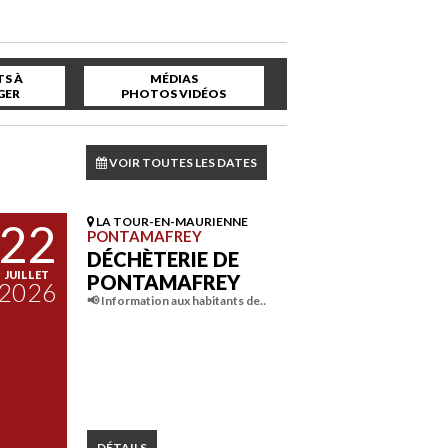
S À
MÉDIAS
GER
PHOTOS VIDÉOS
VOIR TOUTES LES DATES
22
LA TOUR-EN-MAURIENNE
PONTAMAFREY
DÉCHÈTERIE DE
JUILLET
PONTAMAFREY
2026
📢 Information aux habitants de…
DÉTAILS