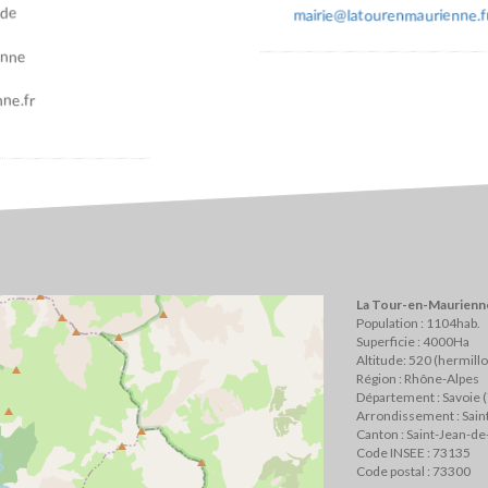
ade
mairie@latourenmaurienne.f
enne
ne.fr
La Tour-en-Maurienne
Population : 1104hab.
Superficie : 4000Ha
Altitude: 520 (hermill
Région : Rhône-Alpes
Département : Savoie 
Arrondissement : Sai
Canton : Saint-Jean-d
Code INSEE : 73135
Code postal : 73300