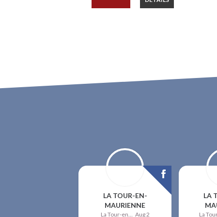
LA TOUR-EN-
LA 
MAURIENNE
MA
La Tour-en-Maurienne
Aug 2