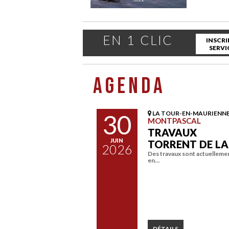
EN 1 CLIC
INSCRI
SERVI
AGENDA
30
LA TOUR-EN-MAURIENN
MONTPASCAL
TRAVAUX
JUIN
TORRENT DE L
2026
Des travaux sont actuelleme
en…
DÉTAILS