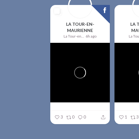
LA TOUR-EN-
LA 
MAURIENNE
MA
La Tour-en-Maurienne
6h ago
3
0
0
1
3