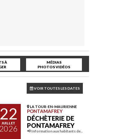
S À
MÉDIAS
GER
PHOTOS VIDÉOS
VOIR TOUTES LES DATES
22
LA TOUR-EN-MAURIENNE
PONTAMAFREY
DÉCHÈTERIE DE
JUILLET
PONTAMAFREY
2026
📢 Information aux habitants de…