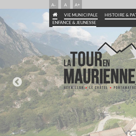
A-
A
A+
VIE MUNICIPALE
HISTOIRE & P
ENFANCE & JEUNESSE
INFORMATIONS PRA
HISTOIRE & PATR
ENFANCE & JEUN
VIE MUNICIPA