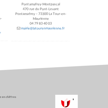
Pontamafrey-Montpascal
470 rue du Pont-Levant
Pontamafrey – 73300 La Tour-en-
n-
Maurienne
04 79 83 40 03
mairie@latourenmaurienne.fr
r
 en chiffres