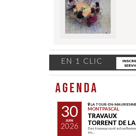
EN 1 CLIC
INSCRI
SERVI
AGENDA
30
LA TOUR-EN-MAURIENN
MONTPASCAL
TRAVAUX
JUIN
TORRENT DE L
2026
Des travaux sont actuelleme
en…