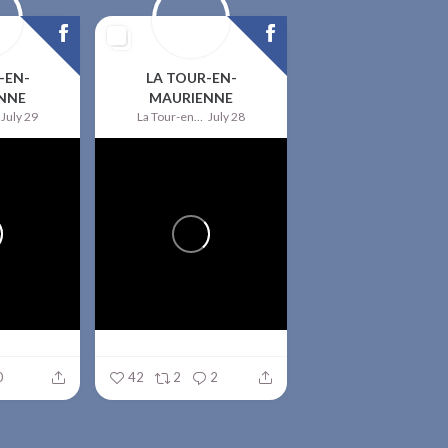
-EN-
LA TOUR-EN-
NNE
MAURIENNE
July 29
La Tour-en-Maurienne
July 28
0
42
2
2