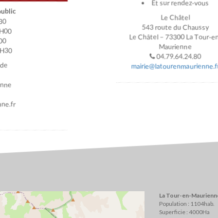
Et sur rendez-vous
ublic
Le Châtel
30
543 route du Chaussy
2H00
Le Châtel – 73300 La Tour-e
00
Maurienne
7H30
04.79.64.24.80
ade
mairie@latourenmaurienne.f
enne
ne.fr
La Tour-en-Maurienne
Population : 1104hab.
Superficie : 4000Ha