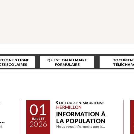
PTION EN LIGNE
QUESTION AU MAIRE
DOCUMENT
CES SCOLAIRES
FORMULAIRE
TÉLÉCHAR
E
01
LA TOUR-EN-MAURIENNE
HERMILLON
INFORMATION À
JUILLET
A…
LA POPULATION
2026
nt
Nous vous informons que la…