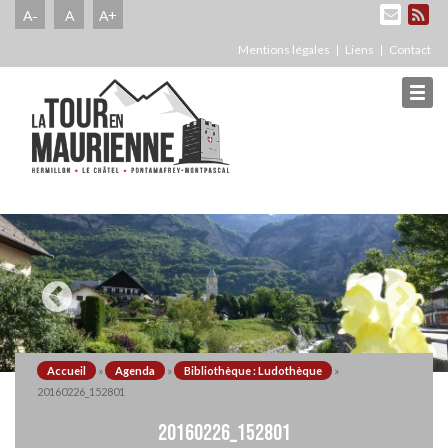
A-
A
A+
Mentions légales
Liens
Contact
Accueil
»
Agenda
»
Bibliothèque : Ludothèque
»
20160226_152801
20160226_152801