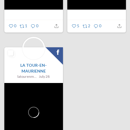
0
1
0
5
2
0
LA TOUR-EN-
MAURIENNE
latourenmaurienne
July 28