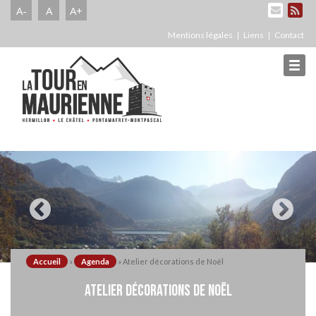
A-
A
A+
Mentions légales
Liens
Contact
Accueil
»
Agenda
»
Atelier décorations de Noël
ATELIER DÉCORATIONS DE NOËL