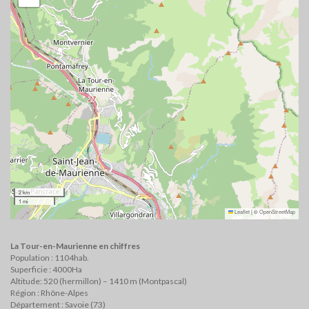
2 km
1 mi
Leaflet
|
©
OpenStreetMap
La Tour-en-Maurienne en chiffres
Population : 1104hab.
Superficie : 4000Ha
Altitude: 520 (hermillon) – 1410 m (Montpascal)
Région : Rhône-Alpes
Département : Savoie (73)