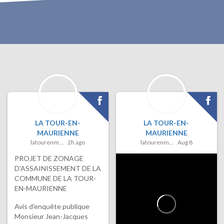
LA TOUR-EN-
LA TOUR-EN-
MAURIENNE
MAURIENNE
latourenmaurienne
2h ago
latourenmaurienne
Aug 8
PROJET DE ZONAGE
D'ASSAINISSEMENT DE LA
COMMUNE DE LA TOUR-
EN-MAURIENNE
Avis d'enquête publique
Monsieur Jean-Jacques