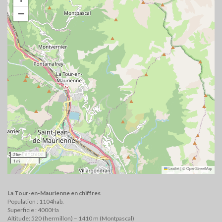
−
2 km
1 mi
Leaflet
|
©
OpenStreetMap
La Tour-en-Maurienne en chiffres
Population : 1104hab.
Superficie : 4000Ha
Altitude: 520 (hermillon) – 1410 m (Montpascal)