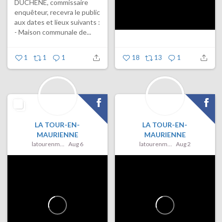
DUCHENE, commissaire
enquêteur, recevra le public
aux dates et lieux suivants :
- Maison communale de...
1
1
1
18
13
1
LA TOUR-EN-
LA TOUR-EN-
MAURIENNE
MAURIENNE
latourenmaurienne
Aug 6
latourenmaurienne
Aug 2