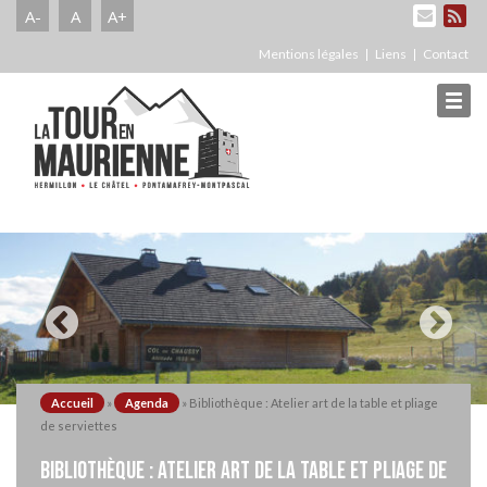
A-
A
A+
Mentions légales
Liens
Contact
Accueil
»
Agenda
»
Bibliothèque : Atelier art de la table et pliage
de serviettes
BIBLIOTHÈQUE : ATELIER ART DE LA TABLE ET PLIAGE DE