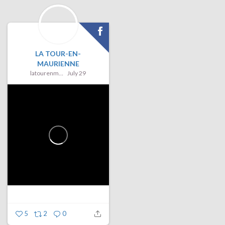
LA TOUR-EN-
MAURIENNE
latourenmaurienne
July 29
5
2
0