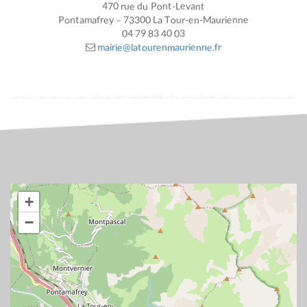
470 rue du Pont-Levant
Pontamafrey – 73300 La Tour-en-Maurienne
04 79 83 40 03
mairie@latourenmaurienne.fr
+
−