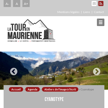
A-
A
A+
Mentions légales
Liens
Contact
Accueil
»
Agenda
»
Ateliers de l’image à l’écrit
»
Cyanotype
CYANOTYPE