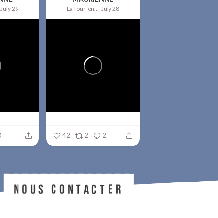
July 29
La Tour-en-Maurienne
July 28
0
42
2
2
NOUS CONTACTER