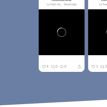
La Tour-en-Maurienne
Yesterday
4
0
0
1
3