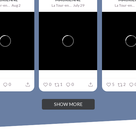
La Tour-en-Maurienne
Aug 2
La Tour-en-Maurienne
July 29
La Tour-en-Maurienne
0
0
1
0
5
2
SHOW MORE