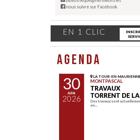
bibliotheque@hermillon.net
nous suivre sur Facebook
EN 1 CLIC
INSCRI
SERVI
AGENDA
30
LA TOUR-EN-MAURIENN
MONTPASCAL
TRAVAUX
JUIN
TORRENT DE L
2026
Des travaux sont actuelleme
en…