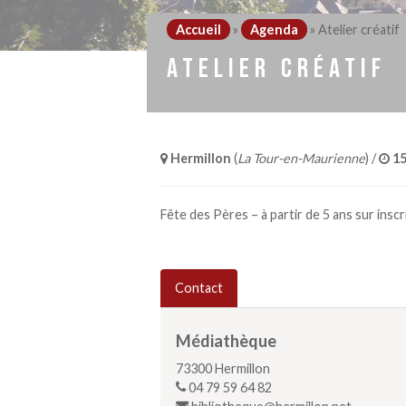
Accueil
»
Agenda
»
Atelier créatif
ATELIER CRÉATIF
Hermillon
(
La Tour-en-Maurienne
) /
15
Fête des Pères – à partir de 5 ans sur inscr
Contact
Médiathèque
73300
Hermillon
04 79 59 64 82