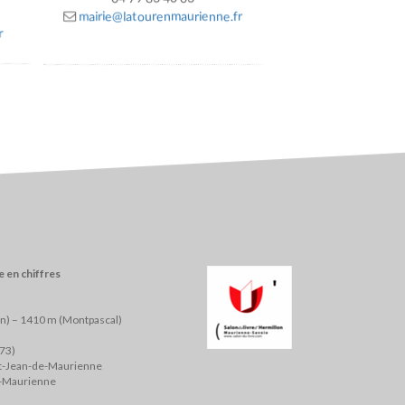
mairie@latourenmaurienne.fr
r
 en chiffres
on) – 1410 m (Montpascal)
(73)
nt-Jean-de-Maurienne
e-Maurienne