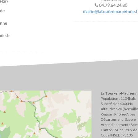
7H30
04.79.64.24.80
ade
mairie@latourenmaurienne.f
enne
ne.fr
La Tour-en-Maurienne
Population : 1104hab.
Superficie : 4000Ha
Altitude: 520 (hermill
Région : Rhône-Alpes
Département : Savoie 
Arrondissement : Sai
Canton : Saint-Jean-d
Code INSEE : 73135