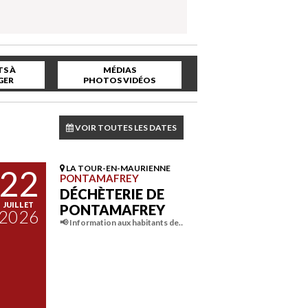
S À
MÉDIAS
GER
PHOTOS VIDÉOS
VOIR TOUTES LES DATES
22
LA TOUR-EN-MAURIENNE
PONTAMAFREY
DÉCHÈTERIE DE
JUILLET
PONTAMAFREY
2026
📢 Information aux habitants de…