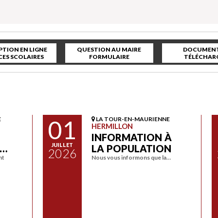
PTION EN LIGNE
QUESTION AU MAIRE
DOCUMENT
CES SCOLAIRES
FORMULAIRE
TÉLÉCHAR
E
01
LA TOUR-EN-MAURIENNE
HERMILLON
INFORMATION À
JUILLET
A…
LA POPULATION
2026
nt
Nous vous informons que la…