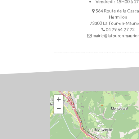
Vendredi : 15H00 à 1
564 Route de la Casc
Hermillon
73300 La Tour-en-Mauri
04 79 64 27 72
mairie@latourenmaurien
+
−