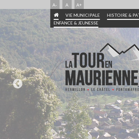
A-
A
A+
VIE MUNICIPALE
HISTOIRE & P
ENFANCE & JEUNESSE
INFORMATIONS PRA
HISTOIRE & PATR
ENFANCE & JEUN
VIE MUNICIPA